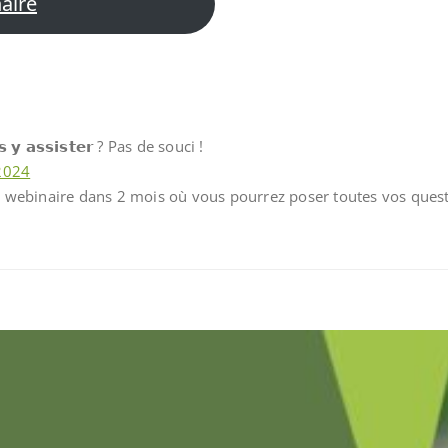
naire
𝗮𝘀 𝘆 𝗮𝘀𝘀𝗶𝘀𝘁𝗲𝗿 ? Pas de souci !
2024
 webinaire dans 2 mois où vous pourrez poser toutes vos quest