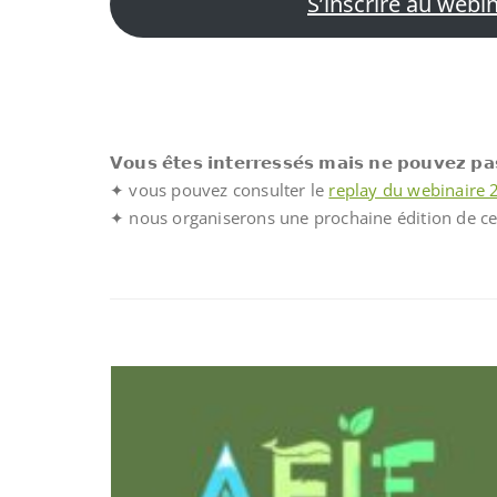
S’inscrire au webi
𝗩𝗼𝘂𝘀 𝗲̂𝘁𝗲𝘀 𝗶𝗻𝘁𝗲𝗿𝗿𝗲𝘀𝘀𝗲́𝘀 𝗺𝗮𝗶𝘀 𝗻𝗲 𝗽𝗼𝘂𝘃𝗲𝘇 
✦ vous pouvez consulter le
replay du webinaire 
✦ nous organiserons une prochaine édition de ce