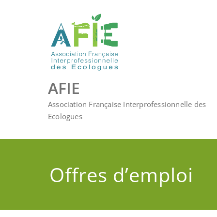
Skip
to
content
AFIE
Association Française Interprofessionnelle des
Ecologues
Offres d’emploi